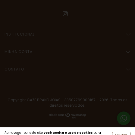
INSTITUCIONAL
MINHA CONTA
CONTATO
Copyright CAZE BRAND JOIAS - 33502769000167 - 2026. Todos os
direitos reservados.
Ao navegar por este site
você aceita o uso de cookies
para