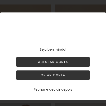
SE
SE
Seja bem vindo!
ACESSAR CONTA
CRIAR CONTA
Anel Regulável Cristal 12mm
Anel Regulável Cristal 12mm
Banho Prata 925
Banho Ouro 18k
Fechar e decidir depois
CADASTRE-
CADASTRE-
ENTRAR
ENTRAR
SE
SE